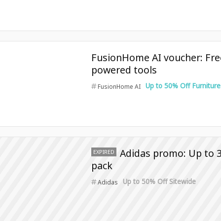
FusionHome AI voucher: Free
powered tools
Up to 50% Off Furniture
FusionHome AI
Adidas promo: Up to 3
EXPIRED
pack
Up to 50% Off Sitewide
Adidas