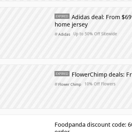
Adidas deal: From $6
EXPIRED
home jersey
Up to 50% Off Sitewide
Adidas
FlowerChimp deals: F
EXPIRED
10% Off Flowers
Flower Chimp
Foodpanda discount code: 60
order