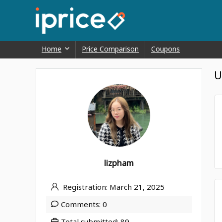
Home
Price Comparison
Coupons
U
lizpham
Registration: March 21, 2025
Comments: 0
Total submitted: 89