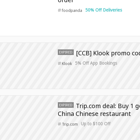
50% Off Deliveries
foodpanda
[CCB] Klook promo code:
EXPIRED
5% Off App Bookings
Klook
Trip.com deal: Buy 1 g
EXPIRED
China Chinese restaurant
Up to $100 Off
Trip.com