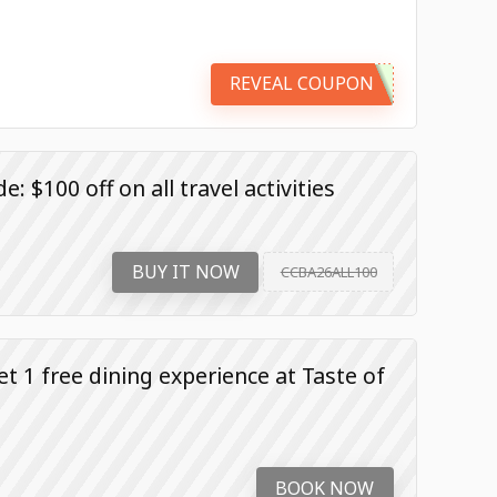
REVEAL COUPON
 $100 off on all travel activities
BUY IT NOW
CCBA26ALL100
et 1 free dining experience at Taste of
BOOK NOW